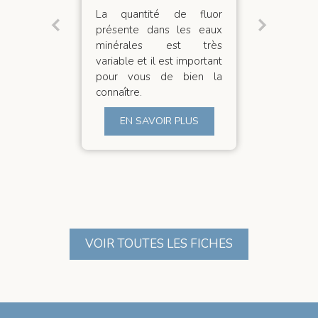
 vous
La quantité de fluor
Les
t très
présente dans les eaux
noct
n cas
minérales est très
sig
 de
variable et il est important
somm
ec le
pour vous de bien la
respi
connaître.
con
ra
S
EN SAVOIR PLUS
ret
serei
VOIR TOUTES LES FICHES