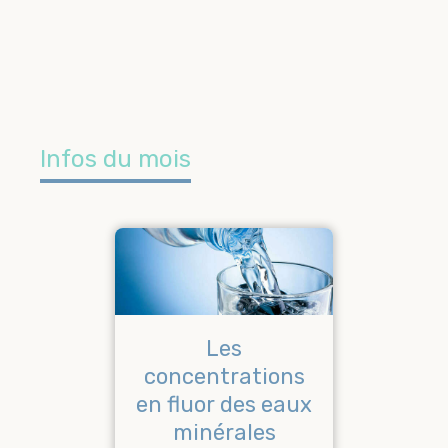
Infos du mois
ez
Les
L
s à
concentrations
.
en fluor des eaux
ob
minérales
s
aire