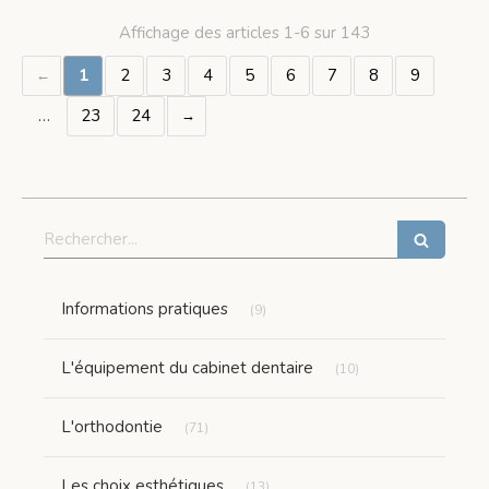
Affichage des articles 1-6 sur 143
1
2
3
4
5
6
7
8
9
…
23
24
Rechercher
Articles Count
Informations pratiques
(9)
Articles Count
L'équipement du cabinet dentaire
(10)
Articles Count
L'orthodontie
(71)
Articles Count
Les choix esthétiques
(13)