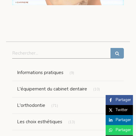
Rechercher
Articles Count
Informations pratiques
(9)
Articles Count
L'équipement du cabinet dentaire
(10)
Partager
Articles Count
L'orthodontie
(71)
Twitter
Articles Count
Partager
Les choix esthétiques
(13)
Partager
Articles Count