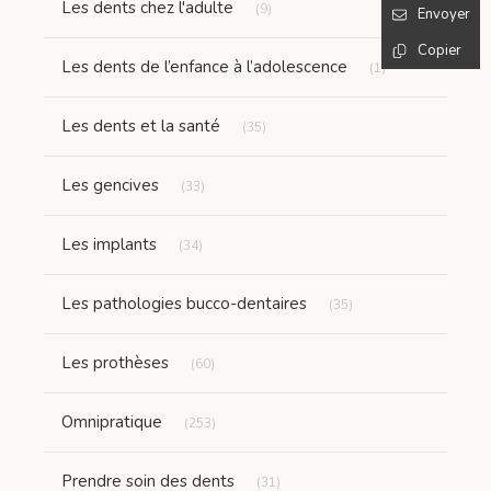
Les dents chez l'adulte
(9)
Envoyer
Copier
Articles Count
Les dents de l’enfance à l’adolescence
(1)
Articles Count
Les dents et la santé
(35)
Articles Count
Les gencives
(33)
Articles Count
Les implants
(34)
Articles Count
Les pathologies bucco-dentaires
(35)
Articles Count
Les prothèses
(60)
Articles Count
Omnipratique
(253)
Articles Count
Prendre soin des dents
(31)