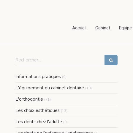
Accueil
Cabinet
Equipe
Rechercher
Articles Count
Informations pratiques
(9)
Articles Count
L'équipement du cabinet dentaire
(10)
Articles Count
L'orthodontie
(71)
Articles Count
Les choix esthétiques
(13)
Articles Count
Les dents chez l'adulte
(9)
Articles Count