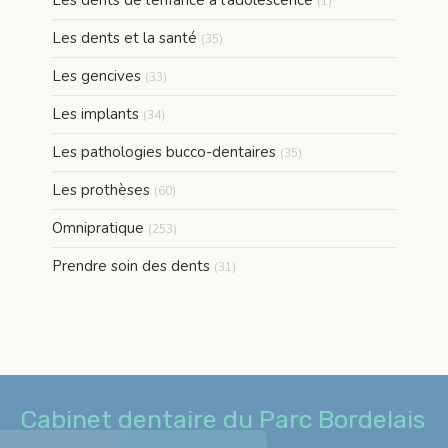
Les dents de l’enfance à l’adolescence
(1)
Articles Count
Les dents et la santé
(35)
Articles Count
Les gencives
(33)
Articles Count
Les implants
(34)
Articles Count
Les pathologies bucco-dentaires
(35)
Articles Count
Les prothèses
(60)
Articles Count
Omnipratique
(253)
Articles Count
Prendre soin des dents
(31)
Cabinet dentaire du Parc Bordelais