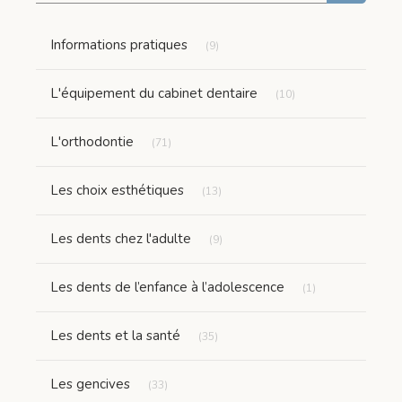
Articles Count
Informations pratiques
(9)
Articles Count
L'équipement du cabinet dentaire
(10)
Articles Count
L'orthodontie
(71)
Articles Count
Les choix esthétiques
(13)
Articles Count
Les dents chez l'adulte
(9)
Articles Count
Les dents de l’enfance à l’adolescence
(1)
Articles Count
Les dents et la santé
(35)
Articles Count
Les gencives
(33)