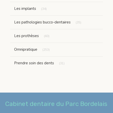
Articles Count
Les implants
(34)
Articles Count
Les pathologies bucco-dentaires
(35)
Articles Count
Les prothèses
(60)
Articles Count
Omnipratique
(253)
Articles Count
Prendre soin des dents
(31)
Cabinet dentaire du Parc Bordelais