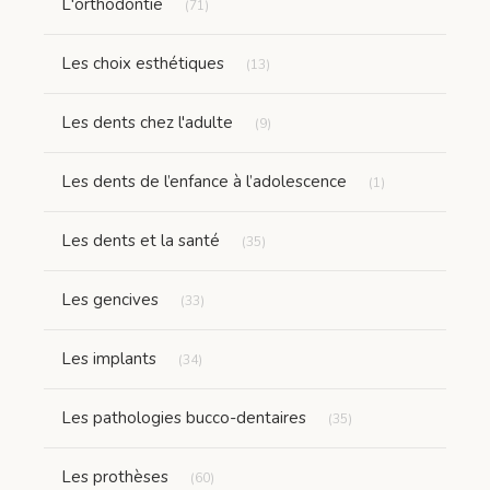
L'orthodontie
(71)
Articles Count
Les choix esthétiques
(13)
Articles Count
Les dents chez l'adulte
(9)
Articles Count
Les dents de l’enfance à l’adolescence
(1)
Articles Count
Les dents et la santé
(35)
Articles Count
Les gencives
(33)
Articles Count
Les implants
(34)
Articles Count
Les pathologies bucco-dentaires
(35)
Articles Count
Les prothèses
(60)