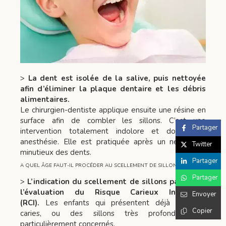
>
La dent est isolée de la salive, puis nettoyée
afin d’éliminer la plaque dentaire et les débris
alimentaires.
Le chirurgien-dentiste applique ensuite une résine en
surface afin de combler les sillons. C’est une
Partager
intervention totalement indolore et donc sans
anesthésie. Elle est pratiquée après un nettoyage
Twitter
minutieux des dents.
Partager
A QUEL ÂGE FAUT-IL PROCÉDER AU SCELLEMENT DE SILLONS ?
Partager
>
L’indication du scellement de sillons passe par
l’évaluation du Risque Carieux Individuel
Envoyer
(RCI).
Les enfants qui présentent déjà plusieurs
Copier
caries, ou des sillons très profonds, sont
particulièrement concernés.