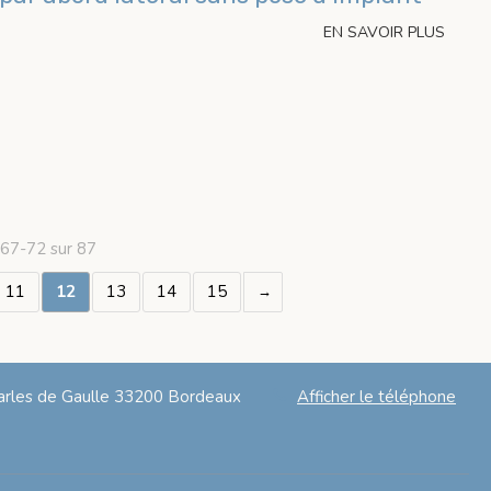
EN SAVOIR PLUS
 67-72 sur 87
11
12
13
14
15
rles de Gaulle
33200
Bordeaux
Afficher le téléphone