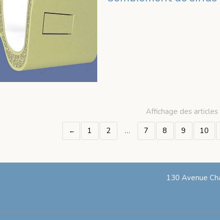
Affichage des articles
1
2
…
7
8
9
10
130 Avenue Cha