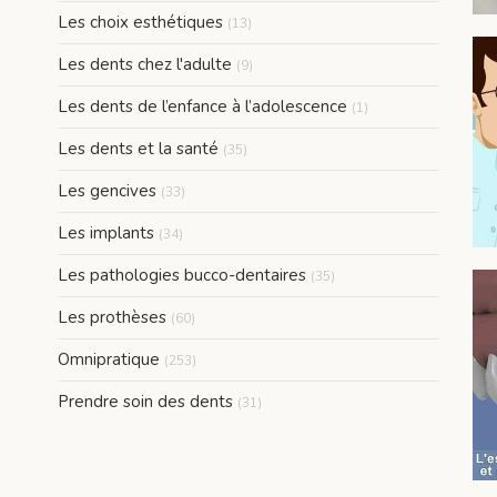
Articles Count
Les choix esthétiques
(13)
Articles Count
Les dents chez l'adulte
(9)
Articles Count
Les dents de l’enfance à l’adolescence
(1)
Articles Count
Les dents et la santé
(35)
Articles Count
Les gencives
(33)
Articles Count
Les implants
(34)
Articles Count
Les pathologies bucco-dentaires
(35)
Articles Count
Les prothèses
(60)
Articles Count
Omnipratique
(253)
Articles Count
Prendre soin des dents
(31)