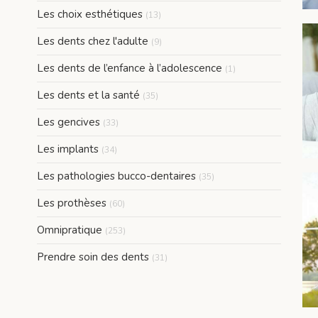
Articles Count
Les choix esthétiques
(13)
Articles Count
Les dents chez l'adulte
(9)
Articles Count
Les dents de l’enfance à l’adolescence
(1)
Articles Count
Les dents et la santé
(35)
Articles Count
Les gencives
(33)
Articles Count
Les implants
(34)
Articles Count
Les pathologies bucco-dentaires
(35)
Articles Count
Les prothèses
(60)
Articles Count
Omnipratique
(253)
Articles Count
Prendre soin des dents
(31)