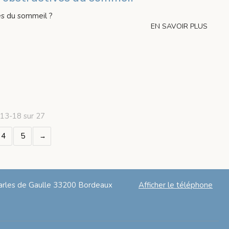
es du sommeil ?
EN SAVOIR PLUS
 13-18 sur 27
4
5
rles de Gaulle
33200
Bordeaux
Afficher le téléphone