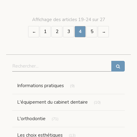
Affichage des articles 19-24 sur 27
1
2
3
4
5
Rechercher
Articles Count
Informations pratiques
(9)
Articles Count
L'équipement du cabinet dentaire
(10)
Articles Count
L'orthodontie
(71)
Articles Count
Les choix esthétiques
(13)