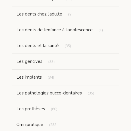
Articles Count
Les dents chez l'adulte
(9)
Articles Count
Les dents de l’enfance à l’adolescence
(1)
Articles Count
Les dents et la santé
(35)
Articles Count
Les gencives
(33)
Articles Count
Les implants
(34)
Articles Count
Les pathologies bucco-dentaires
(35)
Articles Count
Les prothèses
(60)
Articles Count
Omnipratique
(253)